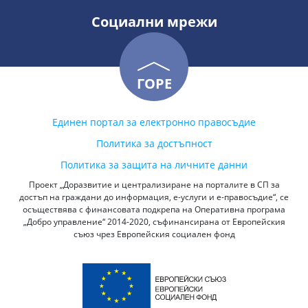
Социални мрежи
ГОРЕ
Единен портал за електронно правосъдие
Политика за достъпност
Политика за защита на личните данни
Проект „Доразвитие и централизиране на порталите в СП за
достъп на граждани до информация, е-услуги и е-правосъдие“, се
осъществява с финансовата подкрепа на Оперативна програма
„Добро управление“ 2014-2020, съфинансирана от Европейския
съюз чрез Европейския социален фонд