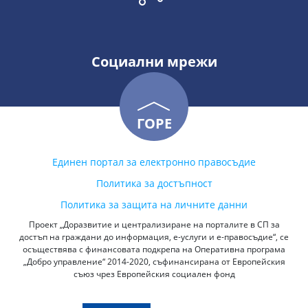
Социални мрежи
ГОРЕ
Единен портал за електронно правосъдие
Политика за достъпност
Политика за защита на личните данни
Проект „Доразвитие и централизиране на порталите в СП за
достъп на граждани до информация, е-услуги и е-правосъдие“, се
осъществява с финансовата подкрепа на Оперативна програма
„Добро управление“ 2014-2020, съфинансирана от Европейския
съюз чрез Европейския социален фонд