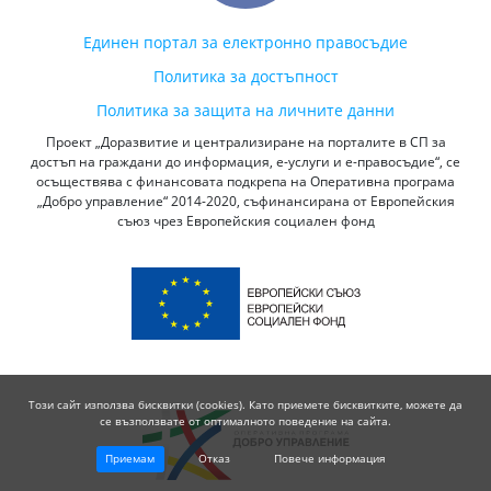
Единен портал за електронно правосъдие
Политика за достъпност
Политика за защита на личните данни
Проект „Доразвитие и централизиране на порталите в СП за
достъп на граждани до информация, е-услуги и е-правосъдие“, се
осъществява с финансовата подкрепа на Оперативна програма
„Добро управление“ 2014-2020, съфинансирана от Европейския
съюз чрез Европейския социален фонд
Този сайт използва бисквитки (cookies). Като приемете бисквитките, можете да
се възползвате от оптималното поведение на сайта.
Приемам
Отказ
Повече информация