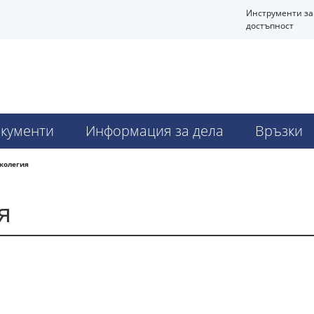
Инструменти за
достъпност
кументи
Информация за дела
Връзки
колегия
я