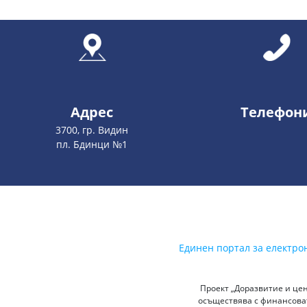
Адрес
Телефон
3700, гр. Видин
пл. Бдинци №1
Единен портал за електро
Проект „Доразвитие и цен
осъществява с финансоват