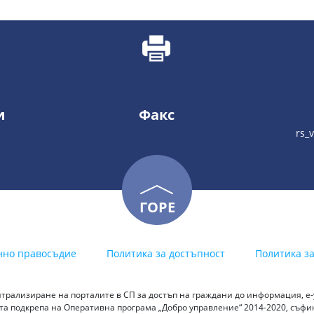
и
Факс
rs_
ГОРЕ
нно правосъдие
Политика за достъпност
Политика з
трализиране на порталите в СП за достъп на граждани до информация, е-у
а подкрепа на Оперативна програма „Добро управление“ 2014-2020, съф