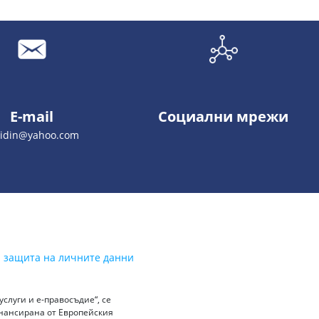
E-mail
Социални мрежи
vidin@yahoo.com
а защита на личните данни
слуги и е-правосъдие“, се
инансирана от Европейския