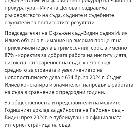
съдия Антония и и.ф. районен прокурор на Районна
прокуратура – Илияна Целова поздравиха
ръководството на съда, съдиите и съдебните
служители за постигнатите резултати.
Председателят на Окръжен съд–Видин съдия Илия
Илиев обърна внимание на високия процент на
приключилите дела в тримесечния срок, а именно
87% - коректив за добрата работа на институцията,
високата натовареност на съда, което е над
средното за страната и увеличението на
новопостъпилите дела с 634 бр. за 2024 г. Съдия
Илиев констатира и значителен напредък в работата
на съда в сравнение с предходни години.
За обществеността и представители на медиите,
Годишният доклад за дейността на Районен съд –
Видин през 2024г. е публикуван на официалната
интернет страница на съда.