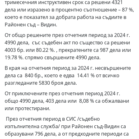
тримесечния инструктивен срок са решени 4321
дела или изразено в процентно съотношение – 87 %,
което е показател за добрата работа на съдиите в
Районен съд – Видин.
От общо решените през отчетния период за 2024 г.
4990 дела, със съдебен акт по същество са решени
4003 бр. или 80.22 %. , прекратените са 987 дела или
19.78 %. спрямо свършените 4990 дела.
В края на отчетния период за 2024 г. несвършените
дела са 840 бр., което е едва 14.41 % от всичко
разгледаните 5830 броя дела.
От приключените през отчетния период 2024 г.
общо 4990 дела, 403 дела или 8,08 % са обжалвани
или протестирани.
През отчетния период в СИС /съдебно
изпълнителна служба/ при Районен съд-Видин са
образувани 796 дела, а от предходните периоди са