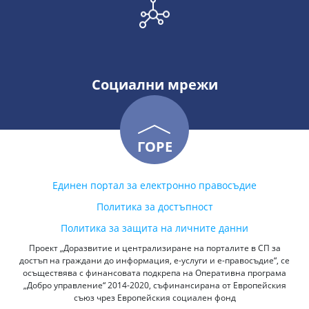
Социални мрежи
ГОРЕ
Единен портал за електронно правосъдие
Политика за достъпност
Политика за защита на личните данни
Проект „Доразвитие и централизиране на порталите в СП за
достъп на граждани до информация, е-услуги и е-правосъдие“, се
осъществява с финансовата подкрепа на Оперативна програма
„Добро управление“ 2014-2020, съфинансирана от Европейския
съюз чрез Европейския социален фонд