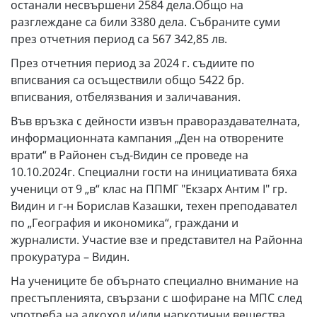
останали несвършени 2584 дела.Общо на
разглеждане са били 3380 дела. Събраните суми
през отчетния период са 567 342,85 лв.
През отчетния период за 2024 г. съдиите по
вписвания са осъществили общо 5422 бр.
вписвания, отбелязвания и заличавания.
Във връзка с дейности извън правораздавателната,
информационната кампания „Ден на отворените
врати“ в Районен съд-Видин се проведе на
10.10.2024г. Специални гости на инициативата бяха
ученици от 9 „в“ клас на ППМГ "Екзарх Антим I" гр.
Видин и г-н Борислав Казашки, техен преподавател
по „География и икономика“, граждани и
журналисти. Участие взе и представител на Районна
прокуратура – Видин.
На учениците бе обърнато специално внимание на
престъпленията, свързани с шофиране на МПС след
употреба на алкохол и/или наркотични вещества,