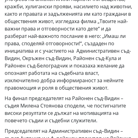
кражби, хулигански прояви, насилието над животни,
както и правата и задълженията им като граждани в
обществения живот, изгледаха филма „Твоите най-
важни права и отговорности като дете“ и да
разберат най-важното послание в него: „Имаш ли
права, споделяй отговорности!“, създаден по
инициатива и с участието на Административен съд-
Видин, Окръжен съд-Видин, Районен съд-Кула и
Районен съд-Белоградчик и показаха желание да
опознаят работата на съдебната власт,
изключително добра информираност за нейните
правомощия и роля в обществения живот.
На финал председателят на Районен съд-Видин –
съдия Милена Стоянова сподели, че постигнатите
високи резултати се дължат на мотивацията на
повечето съдии и съдебни служители.
Председателят на Административен съд–Видин –