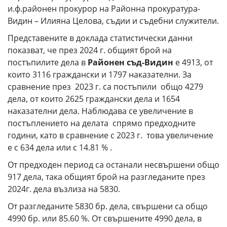
и.ф.районен прокурор на Районна прокуратура-
Видин – Илияна Целова, съдии и съдебни служители.
Представените в доклада статистически данни
показват, че през 2024 г. общият брой на
постъпилите дела в
Районен съд-Видин
е 4913, от
които 3116 граждански и 1797 наказателни. За
сравнение през 2023 г. са постъпили общо 4279
дела, от които 2625 граждански дела и 1654
наказателни дела. Наблюдава се увеличение в
постъплението на делата спрямо предходните
години, като в сравнение с 2023 г. това увеличение
е с 634 дела или с 14.81 % .
От предходен период са останали несвършени общо
917 дела, така общият брой на разгледаните през
2024г. дела възлиза на 5830.
От разгледаните 5830 бр. дела, свършени са общо
4990 бр. или 85.60 %. От свършените 4990 дела, в