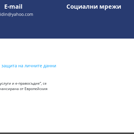
E-mail
Социални мрежи
vidin@yahoo.com
а защита на личните данни
слуги и е-правосъдие“, се
инансирана от Европейския