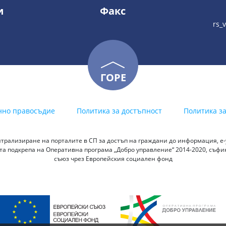
и
Факс
rs_
ГОРЕ
нно правосъдие
Политика за достъпност
Политика з
трализиране на порталите в СП за достъп на граждани до информация, е-у
а подкрепа на Оперативна програма „Добро управление“ 2014-2020, съф
съюз чрез Европейския социален фонд