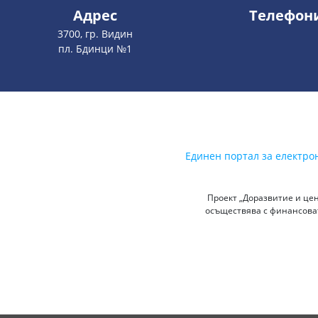
Адрес
Телефон
3700, гр. Видин
пл. Бдинци №1
Единен портал за електро
Проект „Доразвитие и цен
осъществява с финансоват