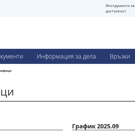
Инструменти за
достъпност
кументи
Информация за дела
Връзки
графици
ици
График 2025.09