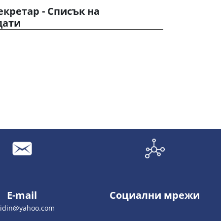
екретар - Списък на
дати
E-mail
Социални мрежи
vidin@yahoo.com