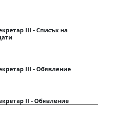
кретар III - Списък на
дати
екретар III - Обявление
екретар II - Обявление