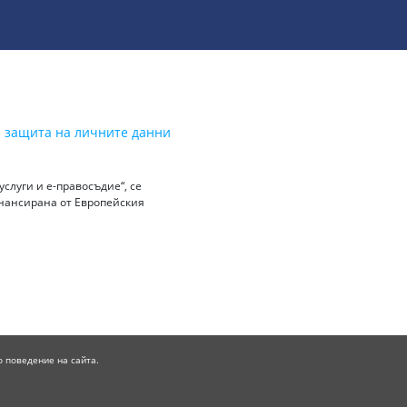
а защита на личните данни
слуги и е-правосъдие“, се
инансирана от Европейския
о поведение на сайта.