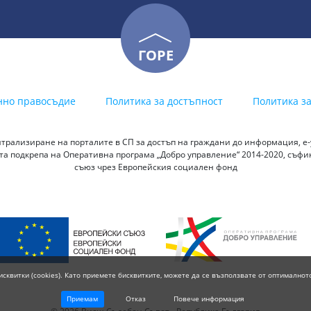
ГОРЕ
нно правосъдие
Политика за достъпност
Политика з
трализиране на порталите в СП за достъп на граждани до информация, е-у
а подкрепа на Оперативна програма „Добро управление“ 2014-2020, съф
съюз чрез Европейския социален фонд
исквитки (cookies). Като приемете бисквитките, можете да се възползвате от оптималнот
Приемам
Отказ
Повече информация