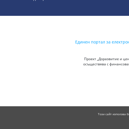
Единен портал за електро
Проект „Доразвитие и цен
осъществява с финансоват
Този сайт използва б