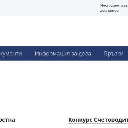
Инструменти за
достъпност
кументи
Информация за дела
Връзки
остна
Конкурс Счетоводит