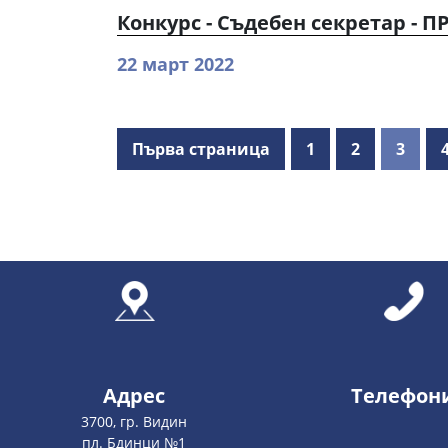
Конкурс - Съдебен секретар - 
22 март 2022
Първа страница
1
2
3
Адрес
Телефон
3700, гр. Видин
пл. Бдинци №1