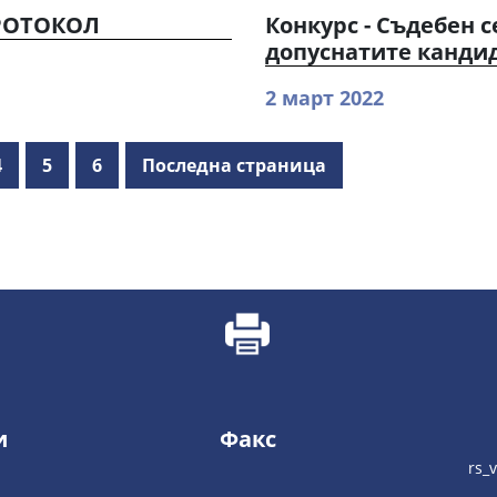
ПРОТОКОЛ
Конкурс - Съдебен с
допуснатите канди
2 март 2022
4
5
6
Последна страница
и
Факс
rs_