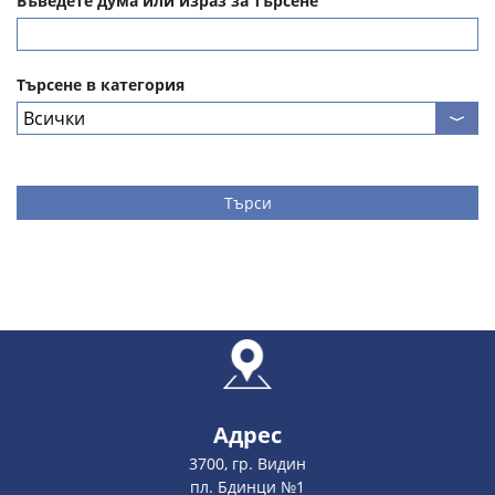
Въведете дума или израз за търсене
Търсене в категория
Търси
Адрес
3700, гр. Видин
пл. Бдинци №1